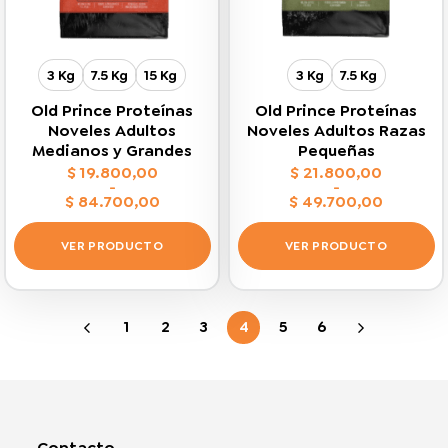
elegir
elegir
en
en
la
la
página
página
3 Kg
7.5 Kg
15 Kg
3 Kg
7.5 Kg
de
de
producto
producto
Old Prince Proteínas
Old Prince Proteínas
Noveles Adultos
Noveles Adultos Razas
Medianos y Grandes
Pequeñas
$
19.800,00
$
21.800,00
-
-
$
84.700,00
$
49.700,00
Rango
Rango
de
de
precios:
precios:
VER PRODUCTO
VER PRODUCTO
desde
desde
$ 19.800,00
$ 21.800,00
Este
Este
hasta
hasta
$ 84.700,00
$ 49.700,00
producto
producto
tiene
tiene
1
2
3
4
5
6
múltiples
múltiples
variantes.
variantes.
Las
Las
opciones
opciones
se
se
Contacto
pueden
pueden