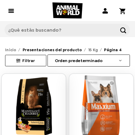
Saltar
al
contenido
Buscar
por:
Inicio
/
Presentaciones del producto
/
15 Kg
/
Página 4
Filtrar