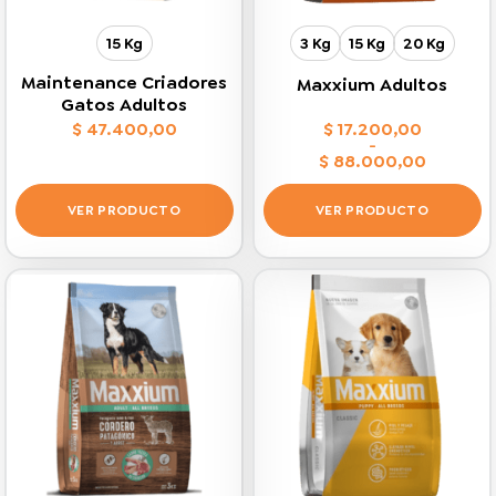
15 Kg
3 Kg
15 Kg
20 Kg
Maintenance Criadores
Maxxium Adultos
Gatos Adultos
$
47.400,00
$
17.200,00
-
$
88.000,00
Rango
de
precios:
VER PRODUCTO
VER PRODUCTO
desde
$ 17.200,00
Este
Este
hasta
$ 88.000,00
producto
producto
tiene
tiene
múltiples
múltiples
variantes.
variantes.
Las
Las
opciones
opciones
se
se
pueden
pueden
elegir
elegir
en
en