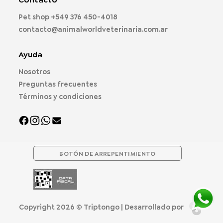
elegir
elegir
Pet shop
+549 376 450-4018
en
en
contacto@animalworldveterinaria.com.ar
la
la
página
página
de
de
Ayuda
producto
producto
Nosotros
Preguntas frecuentes
Términos y condiciones
BOTÓN DE ARREPENTIMIENTO
Copyright 2026 ©
Triptongo
| Desarrollado por