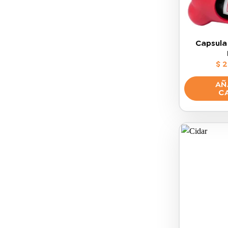
Capsula
$
2
AÑ
C