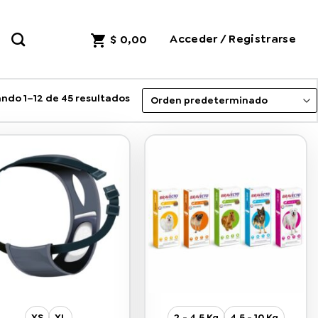
Acceder / Registrarse
$
0,00
ndo 1–12 de 45 resultados
XS
XL
2 - 4,5 Kg
4,5 - 10 Kg