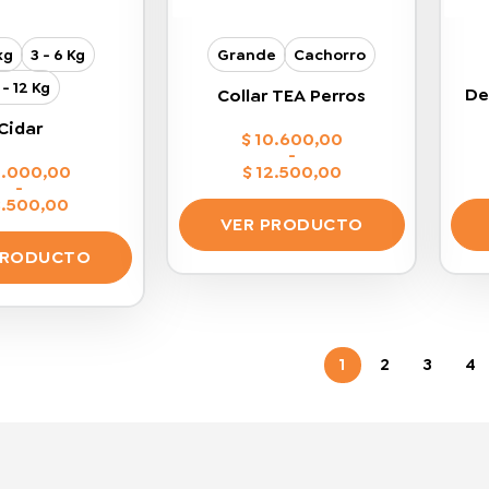
3kg
3 - 6 Kg
Grande
Cachorro
 - 12 Kg
De
Collar TEA Perros
Cidar
$
10.600,00
-
.000,00
$
12.500,00
Rango
-
de
.500,00
precios:
Rango
VER PRODUCTO
desde
de
$ 10.600,00
precios:
PRODUCTO
Este
hasta
desde
$ 12.500,00
$ 10.000,00
producto
Este
hasta
$ 13.500,00
tiene
producto
múltiples
tiene
variantes.
1
2
3
4
múltiples
Las
variantes.
opciones
Las
se
opciones
pueden
se
elegir