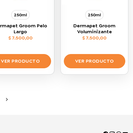
250ml
250ml
rmapet Groom Pelo
Dermapet Groom
Largo
Voluminizante
$
7.500,00
$
7.500,00
VER PRODUCTO
VER PRODUCTO
Este
Este
producto
producto
tiene
tiene
múltiples
múltiples
variantes.
variantes.
Las
Las
opciones
opciones
se
se
pueden
pueden
elegir
elegir