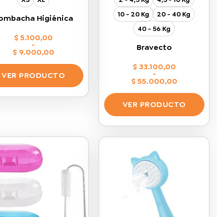
10 - 20 Kg
20 - 40 Kg
ombacha Higiénica
40 - 56 Kg
$
5.100,00
-
Bravecto
$
9.000,00
Rango
de
$
33.100,00
precios:
-
VER PRODUCTO
desde
$
55.000,00
$ 5.100,00
Rango
Este
hasta
de
$ 9.000,00
precios:
producto
VER PRODUCTO
desde
tiene
$ 33.100,00
Este
hasta
múltiples
$ 55.000,00
producto
variantes.
tiene
Las
múltiples
opciones
variantes.
se
Las
pueden
opciones
elegir
se
en
pueden
la