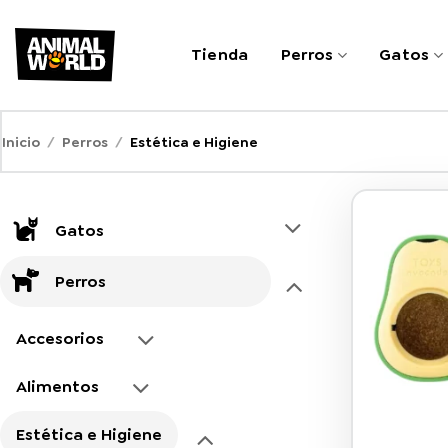
Saltar
al
Tienda
Perros
Gatos
contenido
Inicio
/
Perros
/
Estética e Higiene
Gatos
Perros
Accesorios
Alimentos
Estética e Higiene