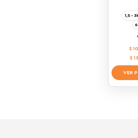
1,5 - 
6
$
10
$
13
VER 