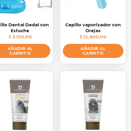
elegir
página
en
de
la
producto
página
illo Dental Dedal con
Cepillo vaporizador con
de
Estuche
Orejas
producto
$
3.100,00
$
12.800,00
AÑADIR AL
AÑADIR AL
CARRITO
CARRITO