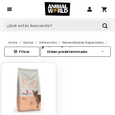
Saltar
al
contenido
Buscar
por:
Inicio
/
Gatos
/
Alimentos
/
Necesidades Especiales
/
Problemas Renales
Filtrar