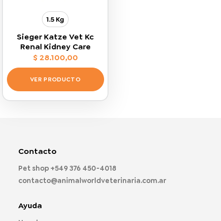
1.5 Kg
Sieger Katze Vet Kc
Renal Kidney Care
$
28.100,00
VER PRODUCTO
Este
producto
tiene
múltiples
variantes.
Las
Contacto
opciones
Pet shop
+549 376 450-4018
se
pueden
contacto@animalworldveterinaria.com.ar
elegir
en
Ayuda
la
página