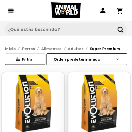
Saltar
al
contenido
Buscar
por:
Inicio
/
Perros
/
Alimentos
/
Adultos
/
Super Premium
Filtrar