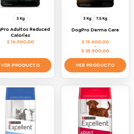
en
página
la
de
página
3 Kg
3 Kg
7.5 Kg
producto
de
producto
Pro Adultos Reduced
DogPro Derma Care
Calories
$
16.500,00
$
15.600,00
-
$
35.500,00
Rango
de
precios:
VER PRODUCTO
VER PRODUCTO
desde
$ 15.600,00
Este
Este
hasta
$ 35.500,00
producto
producto
tiene
tiene
múltiples
múltiples
variantes.
variantes.
Las
Las
opciones
opciones
se
se
pueden
pueden