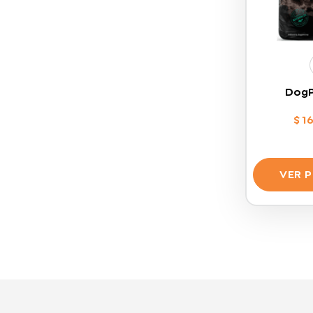
DogP
$
16
VER 