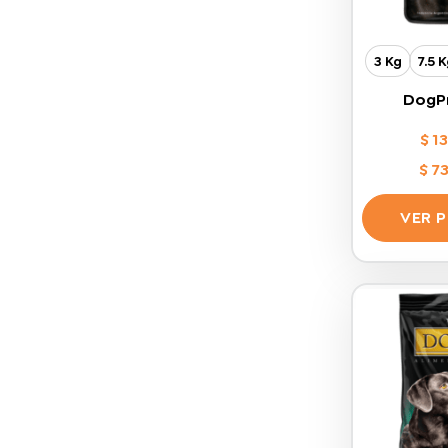
3 Kg
7.5 
DogPr
$
13
$
73
VER 