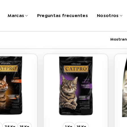
Marcas
Preguntas frecuentes
Nosotros
Mostran
g
7.5 Kg
15 Kg
1 Kg
15 Kg