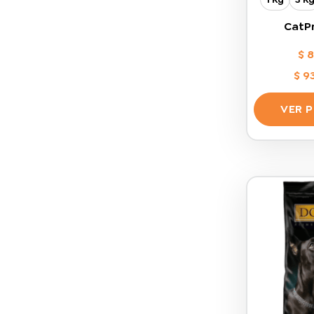
CatP
$
8
$
93
VER 