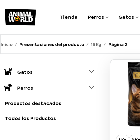
Saltar
al
Tienda
Perros
Gatos
contenido
Inicio
/
Presentaciones del producto
/
15 Kg
/
Página 2
Gatos
Perros
Productos destacados
Todos los Productos
1 Kg
3 K