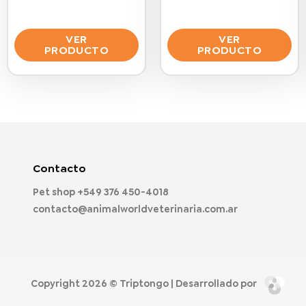
VER
VER
PRODUCTO
PRODUCTO
Este
Este
producto
producto
tiene
tiene
múltiples
múltiples
variantes.
variantes.
Las
Las
opciones
opciones
Contacto
se
se
Pet shop
+549 376 450-4018
pueden
pueden
contacto@animalworldveterinaria.com.ar
elegir
elegir
en
en
la
la
página
página
de
de
Copyright 2026 ©
Triptongo
| Desarrollado por
producto
producto