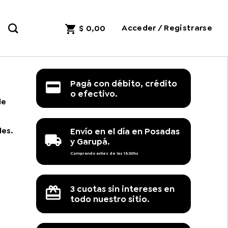
Acceder / Registrarse
$
0,00
Pagá con débito, crédito
o efectivo.
de
les.
Envío en el día en Posadas
y Garupá.
Comprando antes de las 16:30hs
3 cuotas sin intereses en
todo nuestro sitio.