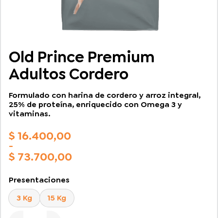
Old Prince Premium
Adultos Cordero
Formulado con harina de cordero y arroz integral,
25% de proteína, enriquecido con Omega 3 y
vitaminas.
$
16.400,00
-
$
73.700,00
Rango
de
Presentaciones
precios:
desde
3 Kg
15 Kg
$ 16.400,00
hasta
Old Prince Premium Adultos Cordero cantidad