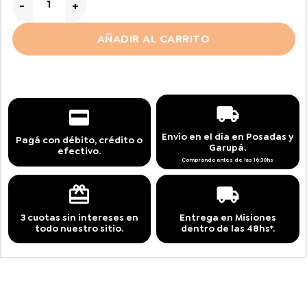
$ 73.700,00
AÑADIR AL CARRITO
Envío en el día en Posadas y
Pagá con débito, crédito o
Garupá.
efectivo.
Comprando antes de las 16:30hs
3 cuotas sin intereses en
Entrega en Misiones
todo nuestro sitio.
dentro de las 48hs*.