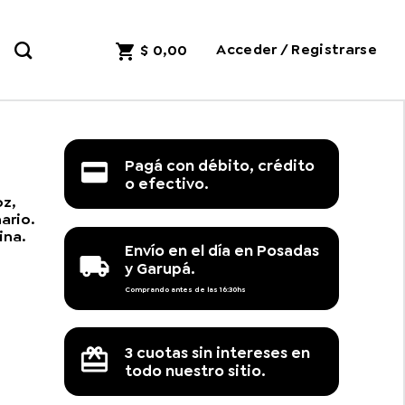
Acceder / Registrarse
$
0,00
Pagá con débito, crédito
o efectivo.
oz,
ario.
ina.
Envío en el día en Posadas
y Garupá.
Comprando antes de las 16:30hs
3 cuotas sin intereses en
todo nuestro sitio.