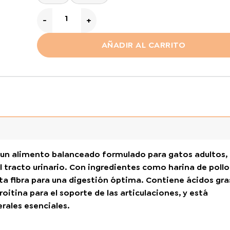
$ 28.300,00
hasta
Old Prince Equilibrium Gatos Adultos Urinario canti
$ 65.900,00
AÑADIR AL CARRITO
es un alimento balanceado formulado para gatos adultos,
 tracto urinario. Con ingredientes como harina de pollo
rta fibra para una digestión óptima. Contiene ácidos gr
itina para el soporte de las articulaciones, y está
rales esenciales.