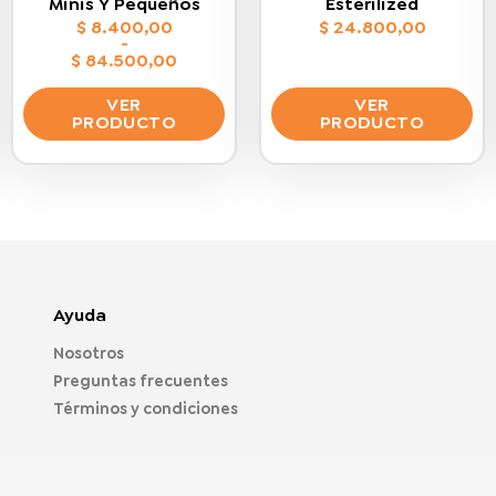
Minis Y Pequeños
Esterilized
$
8.400,00
$
24.800,00
-
$
84.500,00
Rango
de
VER
VER
precios:
PRODUCTO
PRODUCTO
desde
$ 8.400,00
Este
Este
hasta
$ 84.500,00
producto
producto
tiene
tiene
múltiples
múltiples
variantes.
variantes.
Las
Las
opciones
opciones
Ayuda
se
se
Nosotros
pueden
pueden
Preguntas frecuentes
elegir
elegir
en
en
Términos y condiciones
la
la
página
página
de
de