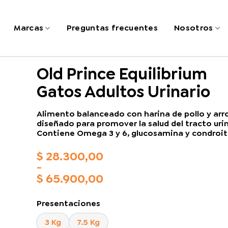
Marcas
Preguntas frecuentes
Nosotros
Old Prince Equilibrium
Gatos Adultos Urinario
Alimento balanceado con harina de pollo y arr
diseñado para promover la salud del tracto urin
Contiene Omega 3 y 6, glucosamina y condroit
$
28.300,00
-
$
65.900,00
Rango
de
Presentaciones
precios:
desde
3 Kg
7.5 Kg