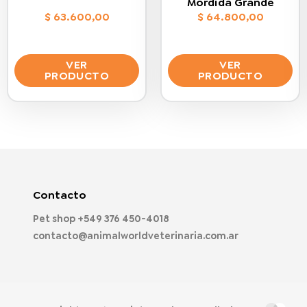
Mordida Grande
$
63.600,00
$
64.800,00
VER
VER
PRODUCTO
PRODUCTO
Este
Este
producto
producto
tiene
tiene
múltiples
múltiples
variantes.
variantes.
Las
Las
opciones
opciones
Contacto
se
se
Pet shop
+549 376 450-4018
pueden
pueden
contacto@animalworldveterinaria.com.ar
elegir
elegir
en
en
la
la
página
página
de
de