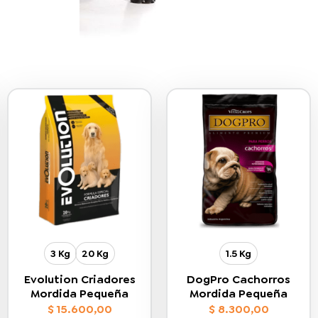
3 Kg
20 Kg
1.5 Kg
Evolution Criadores
DogPro Cachorros
Mordida Pequeña
Mordida Pequeña
$
15.600,00
$
8.300,00