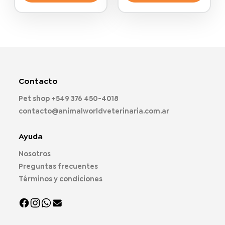
Este
producto
tiene
múltiples
variantes.
Las
opciones
Contacto
se
pueden
Pet shop
+549 376 450-4018
elegir
contacto@animalworldveterinaria.com.ar
en
la
página
Ayuda
de
Nosotros
producto
Preguntas frecuentes
Términos y condiciones