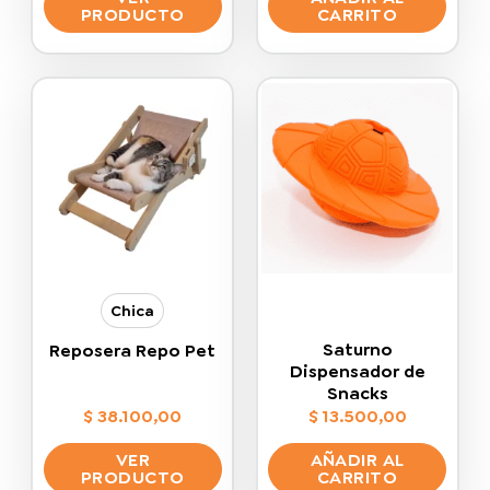
PRODUCTO
CARRITO
Este
producto
tiene
múltiples
variantes.
Las
opciones
se
pueden
elegir
en
la
Chica
página
de
Saturno
Reposera Repo Pet
producto
Dispensador de
Snacks
$
38.100,00
$
13.500,00
VER
AÑADIR AL
PRODUCTO
CARRITO