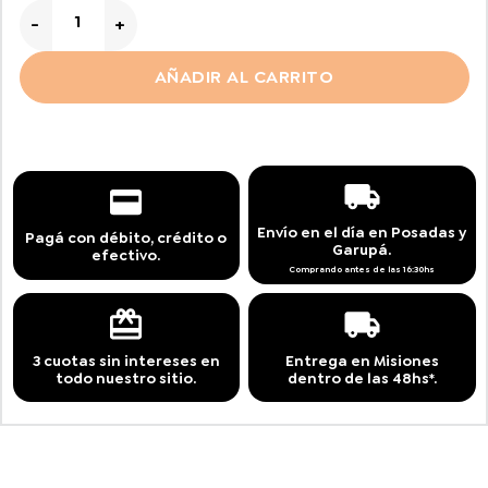
Correa Flexi New Classic Red Cordón cantidad
AÑADIR AL CARRITO
Envío en el día en Posadas y
Pagá con débito, crédito o
Garupá.
efectivo.
Comprando antes de las 16:30hs
3 cuotas sin intereses en
Entrega en Misiones
todo nuestro sitio.
dentro de las 48hs*.