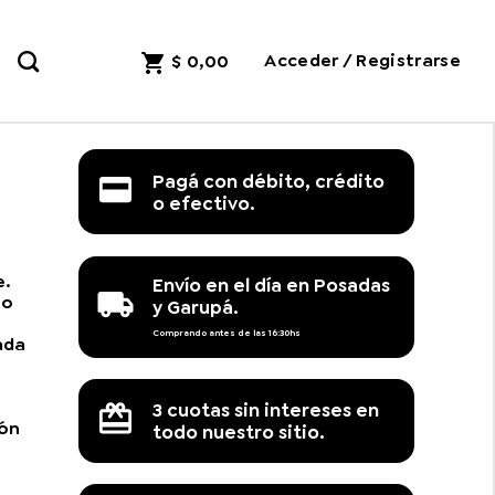
Acceder / Registrarse
$
0,00
Pagá con débito, crédito
o efectivo.
e.
Envío en el día en Posadas
io
y Garupá.
Comprando antes de las 16:30hs
ada
3 cuotas sin intereses en
ión
todo nuestro sitio.