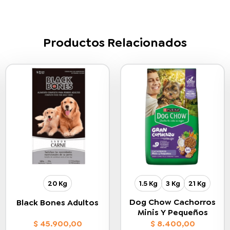
Productos Relacionados
20 Kg
1.5 Kg
3 Kg
21 Kg
Dog Chow Cachorros
Black Bones Adultos
Minis Y Pequeños
$
45.900,00
$
8.400,00