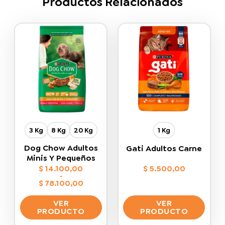
Productos Relacionados
3 Kg
8 Kg
20 Kg
1 Kg
Dog Chow Adultos
Gati Adultos Carne
Minis Y Pequeños
$
14.100,00
$
5.500,00
-
$
78.100,00
Rango
de
VER
VER
precios:
desde
PRODUCTO
PRODUCTO
$ 14.100,00
hasta
Este
Este