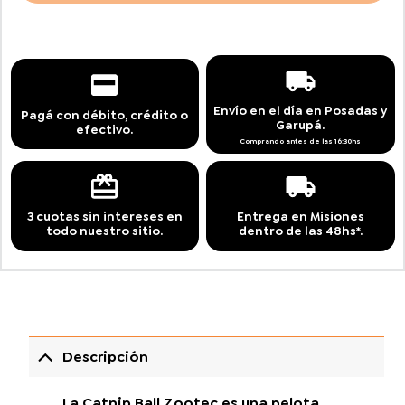
Envío en el día en Posadas y
Pagá con débito, crédito o
Garupá.
efectivo.
Comprando antes de las 16:30hs
3 cuotas sin intereses en
Entrega en Misiones
todo nuestro sitio.
dentro de las 48hs*.
Descripción
La Catnip Ball Zootec es una pelota