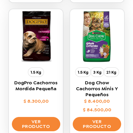
$ 78.100,00
producto
producto
tiene
tiene
múltiples
múltiples
variantes.
variantes.
Las
Las
opciones
opciones
se
se
pueden
pueden
elegir
elegir
en
en
la
la
1.5 Kg
1.5 Kg
3 Kg
21 Kg
página
página
de
de
DogPro Cachorros
Dog Chow
producto
producto
Mordida Pequeña
Cachorros Minis Y
Pequeños
$
8.300,00
$
8.400,00
-
$
84.500,00
Rango
de
VER
VER
precios:
desde
PRODUCTO
PRODUCTO
$ 8.400,00
hasta