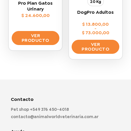
de
de
20 Kg
Pro Plan Gatos
producto
producto
Urinary
DogPro Adultos
$
24.600,00
$
13.800,00
-
$
73.000,00
VER
Rango
PRODUCTO
de
VER
precios:
Este
desde
PRODUCTO
$ 13.800,00
producto
hasta
Este
$ 73.000,00
tiene
producto
múltiples
tiene
variantes.
múltiples
Las
variantes.
opciones
Las
se
opciones
pueden
Contacto
se
elegir
pueden
en
Pet shop
+549 376 450-4018
elegir
la
contacto@animalworldveterinaria.com.ar
en
página
la
de
página