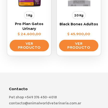
elegir
elegir
en
en
la
la
1 Kg
20 Kg
página
página
de
de
Pro Plan Gatos
Black Bones Adultos
producto
producto
Urinary
$
24.600,00
$
45.900,00
VER
VER
PRODUCTO
PRODUCTO
Este
Este
producto
producto
tiene
tiene
múltiples
múltiples
variantes.
variantes.
Las
Las
opciones
opciones
Contacto
se
se
pueden
pueden
Pet shop
+549 376 450-4018
elegir
elegir
contacto@animalworldveterinaria.com.ar
en
en