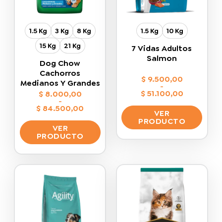
1.5 Kg
3 Kg
8 Kg
1.5 Kg
10 Kg
15 Kg
21 Kg
7 Vidas Adultos
Salmon
Dog Chow
Cachorros
$
9.500,00
Medianos Y Grandes
-
$
51.100,00
$
8.000,00
Rango
-
de
$
84.500,00
VER
precios:
Rango
desde
PRODUCTO
de
$ 9.500,00
VER
precios:
hasta
Este
desde
PRODUCTO
$ 51.100,00
$ 8.000,00
producto
hasta
Este
$ 84.500,00
tiene
producto
múltiples
tiene
variantes.
múltiples
Las
variantes.
opciones
Las
se
opciones
pueden
se