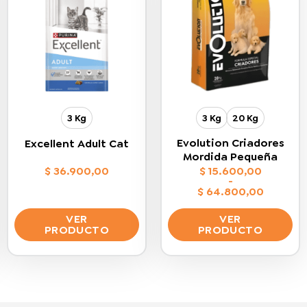
3 Kg
3 Kg
20 Kg
Evolution Criadores
Excellent Adult Cat
Mordida Pequeña
$
36.900,00
$
15.600,00
-
$
64.800,00
Rango
de
VER
VER
precios:
PRODUCTO
PRODUCTO
desde
$ 15.600,00
Este
Este
hasta
$ 64.800,00
producto
producto
tiene
tiene
múltiples
múltiples