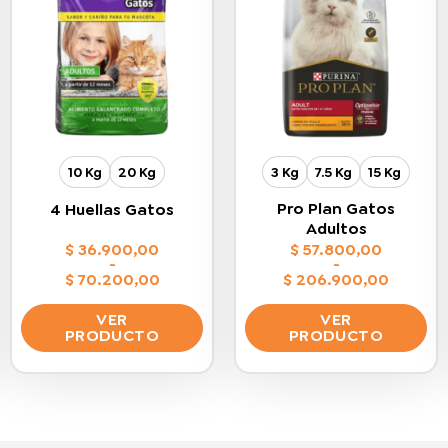
10 Kg
20 Kg
3 Kg
7.5 Kg
15 Kg
Pro Plan Gatos
4 Huellas Gatos
Adultos
$
36.900,00
$
57.800,00
-
-
$
70.200,00
$
206.900,00
Rango
Rango
de
de
VER
VER
precios:
precios:
PRODUCTO
PRODUCTO
desde
desde
$ 36.900,00
$ 57.800,00
Este
Este
hasta
hasta
$ 70.200,00
$ 206.900,00
producto
producto
tiene
tiene
múltiples
múltiples