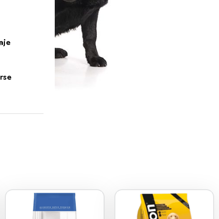
aje
rse