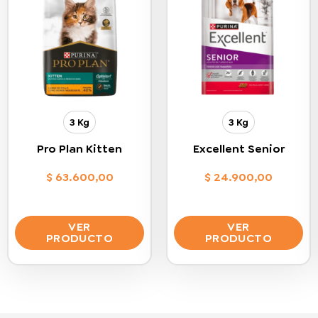
3 Kg
3 Kg
Pro Plan Kitten
Excellent Senior
$
63.600,00
$
24.900,00
VER
VER
PRODUCTO
PRODUCTO
Este
Este
producto
producto
tiene
tiene
múltiples
múltiples