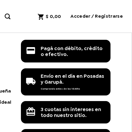
Acceder / Registrarse
$
0,00
Pagá con débito, crédito
o efectivo.
Envío en el día en Posadas
y Garupá.
Comprando antes de las 16:30hs
queña
.
ideal
3 cuotas sin intereses en
todo nuestro sitio.