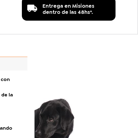
Entrega en Misiones
dentro de las 48hs*.
 con
 de la
urando