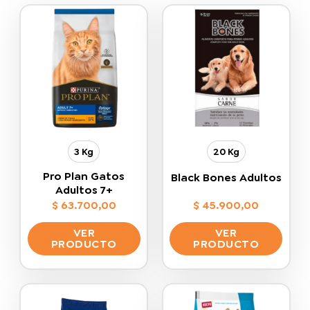
3 Kg
20 Kg
Pro Plan Gatos
Black Bones Adultos
Adultos 7+
$
63.700,00
$
45.900,00
VER
VER
PRODUCTO
PRODUCTO
Este
Este
producto
producto
tiene
tiene
múltiples
múltiples