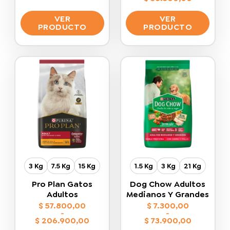
Rango
de
VER
VER
precios:
desde
PRODUCTO
PRODUCTO
$ 17.300,00
hasta
Este
Este
$ 36.300,00
producto
producto
tiene
tiene
múltiples
múltiples
variantes.
variantes.
Las
Las
opciones
opciones
se
se
pueden
pueden
elegir
elegir
en
en
la
la
3 Kg
7.5 Kg
15 Kg
1.5 Kg
3 Kg
21 Kg
página
página
de
de
Pro Plan Gatos
Dog Chow Adultos
producto
producto
Adultos
Medianos Y Grandes
$
57.800,00
$
7.300,00
-
-
$
206.900,00
$
73.900,00
Rango
Rango