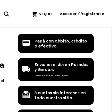
Acceder / Registrarse
$
0,00
Pagá con débito, crédito
o efectivo.
ta
Envío en el día en Posadas
y Garupá.
Comprando antes de las 16:30hs
 el
3 cuotas sin intereses en
todo nuestro sitio.