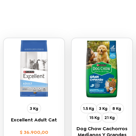
3 Kg
1.5 Kg
3 Kg
8 Kg
15 Kg
21 Kg
Excellent Adult Cat
Dog Chow Cachorros
$
36.900,00
Medianos Y Grandes