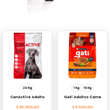
20 Kg
1 Kg
15 Kg
CanActive Adulto
Gati Adultos Carne
$
55.300,00
$
5.500,00