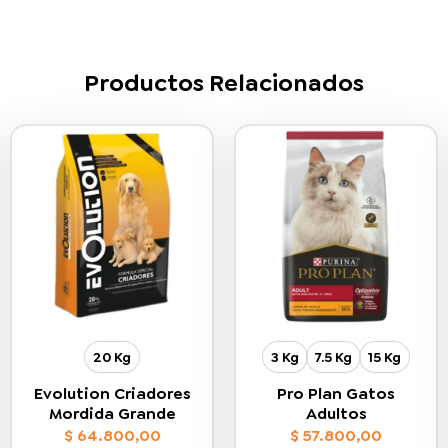
Productos Relacionados
20 Kg
3 Kg
7.5 Kg
15 Kg
Evolution Criadores
Pro Plan Gatos
Mordida Grande
Adultos
$
64.800,00
$
57.800,00