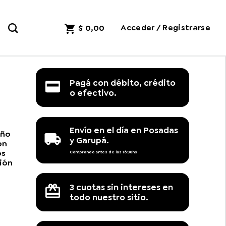
Acceder / Registrarse
$
0,00
Pagá con débito, crédito
o efectivo.
Envío en el día en Posadas
eño
y Garupá.
ón
os
Comprando antes de las 16:30hs
ción
3 cuotas sin intereses en
todo nuestro sitio.