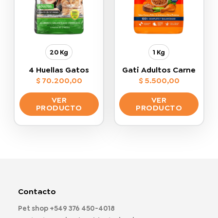
se
se
pueden
pueden
elegir
elegir
en
en
la
la
20 Kg
1 Kg
página
página
de
de
4 Huellas Gatos
Gati Adultos Carne
producto
producto
$
70.200,00
$
5.500,00
VER
VER
PRODUCTO
PRODUCTO
Este
Este
producto
producto
tiene
tiene
múltiples
múltiples
variantes.
variantes.
Las
Las
opciones
opciones
Contacto
se
se
pueden
pueden
Pet shop
+549 376 450-4018
elegir
elegir