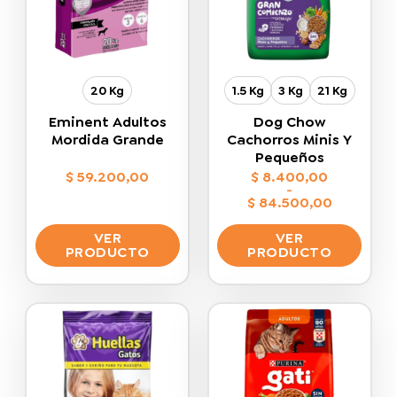
se
elegir
pueden
en
elegir
la
en
página
la
de
20 Kg
1.5 Kg
3 Kg
21 Kg
página
producto
de
Eminent Adultos
Dog Chow
producto
Mordida Grande
Cachorros Minis Y
Pequeños
$
59.200,00
$
8.400,00
-
$
84.500,00
Rango
de
VER
VER
precios:
desde
PRODUCTO
PRODUCTO
$ 8.400,00
hasta
Este
Este
$ 84.500,00
producto
producto
tiene
tiene
múltiples
múltiples
variantes.
variantes.
Las
Las
opciones
opciones