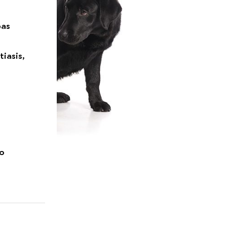
pas
tiasis,
yo