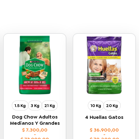
1.5 Kg
3 Kg
21 Kg
10 Kg
20 Kg
Dog Chow Adultos
4 Huellas Gatos
Medianos Y Grandes
$
7.300,00
$
36.900,00
-
-