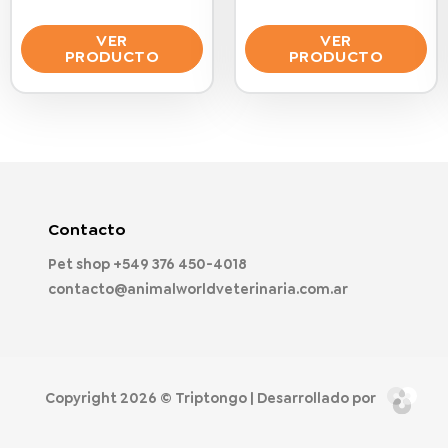
VER
VER
PRODUCTO
PRODUCTO
Este
Este
producto
producto
tiene
tiene
múltiples
múltiples
variantes.
variantes.
Las
Las
opciones
opciones
Contacto
se
se
Pet shop
+549 376 450-4018
pueden
pueden
contacto@animalworldveterinaria.com.ar
elegir
elegir
en
en
la
la
página
página
de
de
Copyright 2026 ©
Triptongo
| Desarrollado por
producto
producto