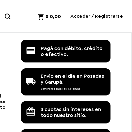
Acceder / Registrarse
$
0,00
Pagá con débito, crédito
o efectivo.
Envío en el día en Posadas
y Garupá.
Comprando antes de las 16:30hs
d
por
pto
3 cuotas sin intereses en
todo nuestro sitio.