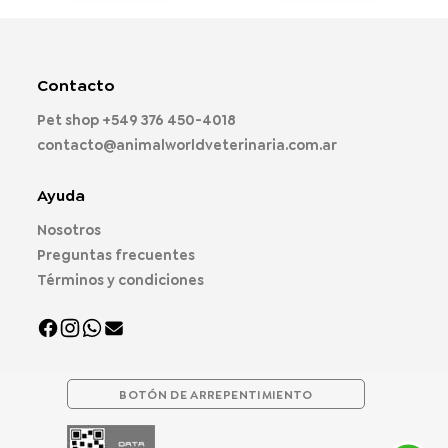
múltiples
múltiples
variantes.
variantes.
Las
Las
opciones
opciones
Contacto
se
se
pueden
pueden
Pet shop
+549 376 450-4018
elegir
elegir
contacto@animalworldveterinaria.com.ar
en
en
la
la
página
página
Ayuda
de
de
Nosotros
producto
producto
Preguntas frecuentes
Términos y condiciones
BOTÓN DE ARREPENTIMIENTO