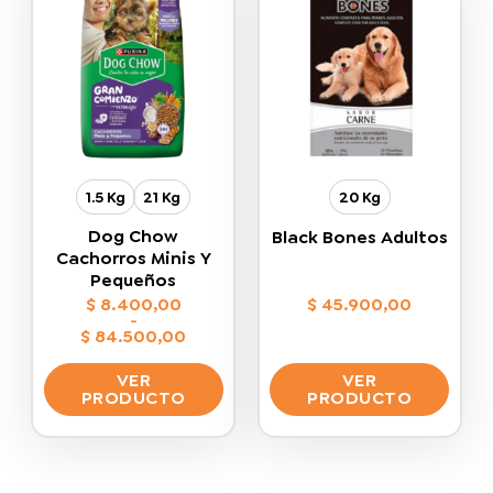
Las
variantes.
opciones
Las
se
opciones
pueden
se
elegir
pueden
en
elegir
la
en
página
la
de
1.5 Kg
21 Kg
20 Kg
página
producto
de
Dog Chow
Black Bones Adultos
producto
Cachorros Minis Y
Pequeños
$
8.400,00
$
45.900,00
-
$
84.500,00
Rango
de
VER
VER
precios:
desde
PRODUCTO
PRODUCTO
$ 8.400,00
hasta
Este
Este
$ 84.500,00
producto
producto
tiene
tiene