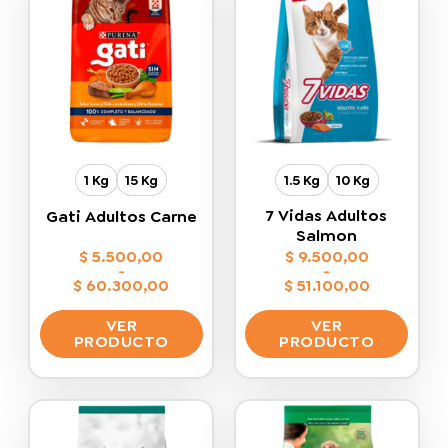
1 Kg
15 Kg
1.5 Kg
10 Kg
7 Vidas Adultos
Gati Adultos Carne
Salmon
$
5.500,00
$
9.500,00
-
-
$
60.300,00
$
51.100,00
Rango
Rango
de
de
VER
VER
precios:
precios:
desde
desde
PRODUCTO
PRODUCTO
$ 5.500,00
$ 9.500,00
hasta
hasta
Este
Este
$ 60.300,00
$ 51.100,00
producto
producto
tiene
tiene
múltiples
múltiples