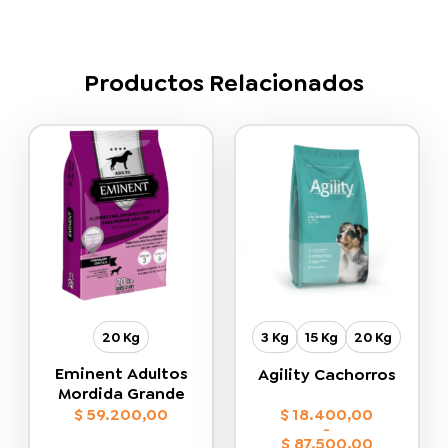
Productos Relacionados
20 Kg
3 Kg
15 Kg
20 Kg
Eminent Adultos
Agility Cachorros
Mordida Grande
$
59.200,00
$
18.400,00
-
$
87.500,00