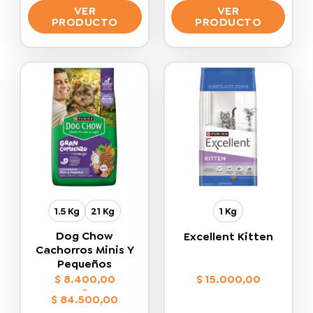
VER
VER
PRODUCTO
PRODUCTO
Este
Este
producto
producto
tiene
tiene
múltiples
múltiples
variantes.
variantes.
Las
Las
opciones
opciones
se
se
pueden
pueden
elegir
elegir
en
en
la
la
1.5 Kg
21 Kg
1 Kg
página
página
de
de
Dog Chow
Excellent Kitten
producto
producto
Cachorros Minis Y
Pequeños
$
8.400,00
$
15.000,00
-
$
84.500,00
Rango