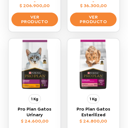
-
-
$
206.900,00
$
36.300,00
Rango
Rango
de
de
VER
VER
precios:
precios:
desde
desde
PRODUCTO
PRODUCTO
$ 57.800,00
$ 17.300,00
hasta
hasta
Este
Este
$ 206.900,00
$ 36.300,00
producto
producto
tiene
tiene
múltiples
múltiples
variantes.
variantes.
Las
Las
opciones
opciones
se
se
pueden
pueden
elegir
elegir
en
en
la
la
1 Kg
1 Kg
página
página
de
de
Pro Plan Gatos
Pro Plan Gatos
producto
producto
Urinary
Esterilized
$
24.600,00
$
24.800,00