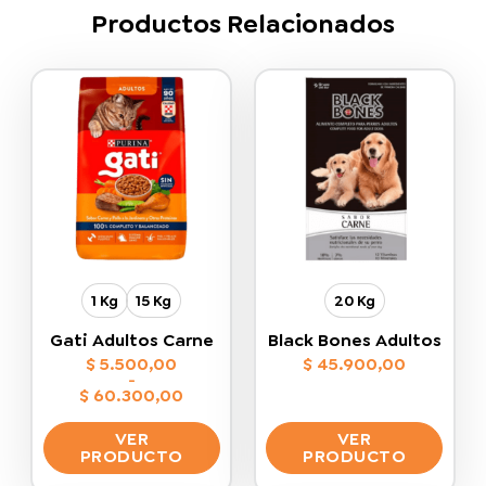
Productos Relacionados
1 Kg
15 Kg
20 Kg
Gati Adultos Carne
Black Bones Adultos
$
5.500,00
$
45.900,00
-
$
60.300,00
Rango
de
VER
VER
precios:
desde
PRODUCTO
PRODUCTO
$ 5.500,00
hasta
Este
Este