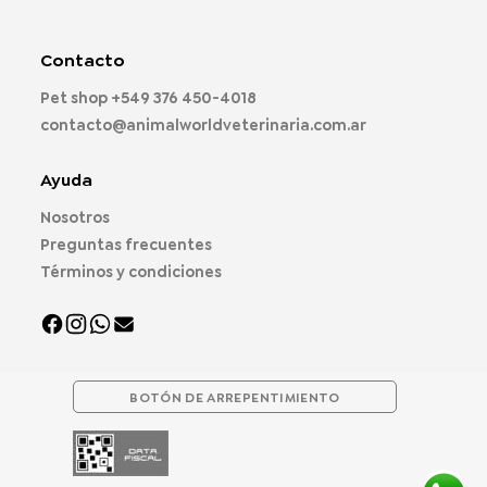
Las
opciones
Contacto
se
pueden
Pet shop
+549 376 450-4018
elegir
contacto@animalworldveterinaria.com.ar
en
la
página
Ayuda
de
Nosotros
producto
Preguntas frecuentes
Términos y condiciones
BOTÓN DE ARREPENTIMIENTO