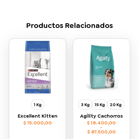
Productos Relacionados
1 Kg
3 Kg
15 Kg
20 Kg
Excellent Kitten
Agility Cachorros
$
15.000,00
$
18.400,00
-
$
87.500,00
Rango