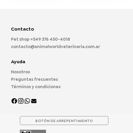
múltiples
múltiples
variantes.
variantes.
Las
Las
opciones
opciones
Contacto
se
se
pueden
pueden
Pet shop
+549 376 450-4018
elegir
elegir
contacto@animalworldveterinaria.com.ar
en
en
la
la
página
página
Ayuda
de
de
Nosotros
producto
producto
Preguntas frecuentes
Términos y condiciones
BOTÓN DE ARREPENTIMIENTO