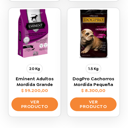
producto
producto
tiene
tiene
múltiples
múltiples
variantes.
variantes.
Las
Las
opciones
opciones
se
se
pueden
pueden
elegir
elegir
en
en
la
la
20 Kg
1.5 Kg
página
página
de
de
Eminent Adultos
DogPro Cachorros
producto
producto
Mordida Grande
Mordida Pequeña
$
59.200,00
$
8.300,00
VER
VER
PRODUCTO
PRODUCTO
Este
Este
producto
producto
tiene
tiene