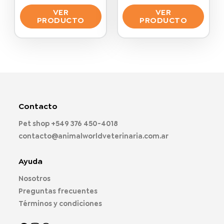
VER
VER
PRODUCTO
PRODUCTO
Este
Este
producto
producto
tiene
tiene
múltiples
múltiples
variantes.
variantes.
Las
Las
opciones
opciones
Contacto
se
se
pueden
pueden
Pet shop
+549 376 450-4018
elegir
elegir
contacto@animalworldveterinaria.com.ar
en
en
la
la
página
página
Ayuda
de
de
Nosotros
producto
producto
Preguntas frecuentes
Términos y condiciones