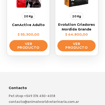
elegir
elegir
en
en
la
la
20 Kg
20 Kg
página
página
de
de
Evolution Criadores
CanActive Adulto
producto
producto
Mordida Grande
$
55.300,00
$
64.800,00
VER
VER
PRODUCTO
PRODUCTO
Este
Este
producto
producto
tiene
tiene
múltiples
múltiples
variantes.
variantes.
Las
Las
opciones
opciones
Contacto
se
se
pueden
pueden
Pet shop
+549 376 450-4018
elegir
elegir
contacto@animalworldveterinaria.com.ar
en
en