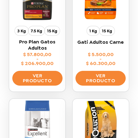
3 Kg
7.5 Kg
15 Kg
1 Kg
15 Kg
Pro Plan Gatos
Gati Adultos Carne
Adultos
$
57.800,00
$
5.500,00
-
-
$
206.900,00
$
60.300,00
Rango
Rango
de
de
VER
VER
precios:
precios:
desde
desde
PRODUCTO
PRODUCTO
$ 57.800,00
$ 5.500,00
hasta
hasta
Este
Este
$ 206.900,00
$ 60.300,00
producto
producto
tiene
tiene
múltiples
múltiples
variantes.
variantes.
Las
Las
opciones
opciones
se
se