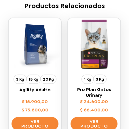
Productos Relacionados
3 Kg
15 Kg
20 Kg
1 Kg
3 Kg
Pro Plan Gatos
Agility Adulto
Urinary
$
15.900,00
$
24.600,00
-
-
$
75.800,00
$
66.400,00
Rango
Rango
de
de
VER
VER
precios:
precios:
desde
desde
PRODUCTO
PRODUCTO
$ 15.900,00
$ 24.600,00