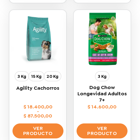
$ 36.300,00
producto
producto
tiene
tiene
múltiples
múltiples
variantes.
variantes.
Las
Las
opciones
opciones
se
se
pueden
pueden
elegir
elegir
en
en
la
la
3 Kg
15 Kg
20 Kg
3 Kg
página
página
de
de
Dog Chow
Agility Cachorros
producto
producto
Longevidad Adultos
7+
$
18.400,00
$
14.600,00
-
$
87.500,00
Rango
de
VER
VER
precios:
desde
PRODUCTO
PRODUCTO
$ 18.400,00