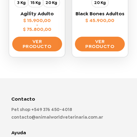
3 Kg
15 Kg
20 Kg
20 Kg
página
página
de
de
Agility Adulto
Black Bones Adultos
producto
producto
$
15.900,00
$
45.900,00
-
$
75.800,00
Rango
de
VER
VER
precios:
desde
PRODUCTO
PRODUCTO
$ 15.900,00
hasta
Este
Este
$ 75.800,00
producto
producto
tiene
tiene
múltiples
múltiples
variantes.
variantes.
Las
Las
opciones
opciones
Contacto
se
se
pueden
pueden
Pet shop
+549 376 450-4018
elegir
elegir
contacto@animalworldveterinaria.com.ar
en
en
la
la
página
página
Ayuda