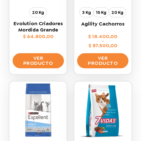
20 Kg
3 Kg
15 Kg
20 Kg
Evolution Criadores
Agility Cachorros
Mordida Grande
$
64.800,00
$
18.400,00
-
$
87.500,00
Rango
de
VER
VER
precios:
desde
PRODUCTO
PRODUCTO
$ 18.400,00
hasta
Este
Este
$ 87.500,00
producto
producto
tiene
tiene
múltiples
múltiples
variantes.
variantes.
Las
Las
opciones
opciones
se
se
pueden
pueden
elegir
elegir
en
en