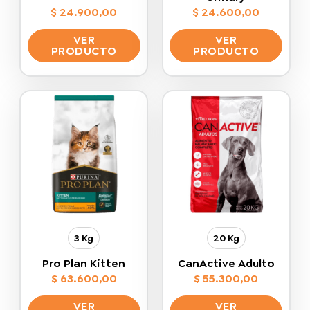
$
24.900,00
$
24.600,00
VER
VER
PRODUCTO
PRODUCTO
Este
Este
producto
producto
tiene
tiene
múltiples
múltiples
variantes.
variantes.
Las
Las
opciones
opciones
se
se
pueden
pueden
elegir
elegir
en
en
la
la
3 Kg
20 Kg
página
página
de
de
Pro Plan Kitten
CanActive Adulto
producto
producto
$
63.600,00
$
55.300,00
VER
VER