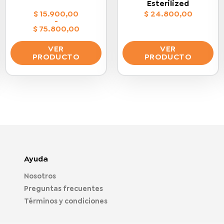
Esterilized
$
15.900,00
$
24.800,00
-
$
75.800,00
Rango
de
VER
VER
precios:
PRODUCTO
PRODUCTO
desde
$ 15.900,00
Este
Este
hasta
$ 75.800,00
producto
producto
tiene
tiene
múltiples
múltiples
variantes.
variantes.
Las
Las
opciones
opciones
se
se
Ayuda
pueden
pueden
elegir
elegir
Nosotros
en
en
Preguntas frecuentes
la
la
Términos y condiciones
página
página
de
de