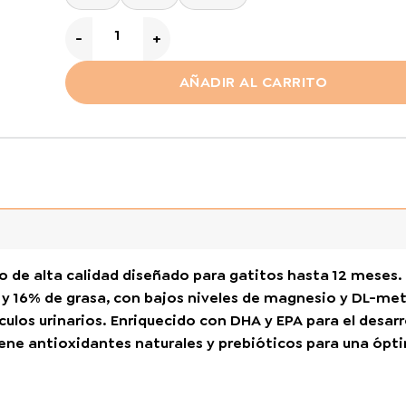
$ 8.800,00
hasta
CatPro Kitten cantidad
$ 52.500,00
AÑADIR AL CARRITO
o de alta calidad diseñado para gatitos hasta 12 meses.
 y 16% de grasa, con bajos niveles de magnesio y DL-me
culos urinarios. Enriquecido con DHA y EPA para el desarr
iene antioxidantes naturales y prebióticos para una ópt