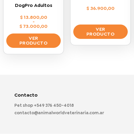
DogPro Adultos
$
36.900,00
$
13.800,00
-
$
73.000,00
VER
Rango
PRODUCTO
de
VER
precios:
Este
PRODUCTO
desde
$ 13.800,00
producto
Este
hasta
$ 73.000,00
tiene
producto
múltiples
tiene
variantes.
múltiples
Las
variantes.
opciones
Las
se
opciones
Contacto
pueden
se
elegir
Pet shop
+549 376 450-4018
pueden
en
contacto@animalworldveterinaria.com.ar
elegir
la
en
página
la
de
página