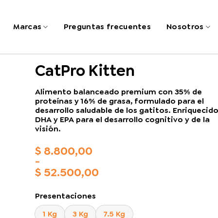
Marcas
Preguntas frecuentes
Nosotros
CatPro Kitten
Alimento balanceado premium con 35% de
proteínas y 16% de grasa, formulado para el
desarrollo saludable de los gatitos. Enriquecid
DHA y EPA para el desarrollo cognitivo y de la
visión.
$
8.800,00
-
$
52.500,00
Rango
de
Presentaciones
precios:
desde
1 Kg
3 Kg
7.5 Kg