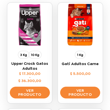
3 Kg
10 Kg
1 Kg
Upper Crock Gatos
Gati Adultos Carne
Adultos
$
17.300,00
$
5.500,00
-
$
36.300,00
Rango
de
VER
VER
precios:
desde
PRODUCTO
PRODUCTO
$ 17.300,00
hasta
Este
Este
$ 36.300,00
producto
producto