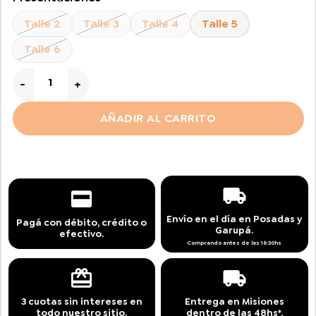
Talle 2
Talle 3
Talle 4
Talle 5
Talle 6
Campera Argentina AFA cantidad
AÑADIR AL CARRITO
Envío en el día en Posadas y
Pagá con débito, crédito o
Garupá.
efectivo.
Comprando antes de las 16:30hs
3 cuotas sin intereses en
Entrega en Misiones
todo nuestro sitio.
dentro de las 48hs*.