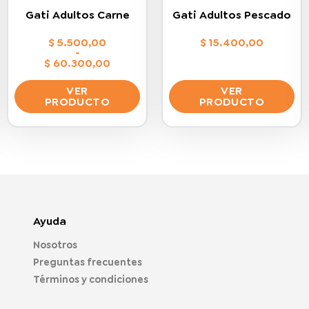
Gati Adultos Carne
Gati Adultos Pescado
$
5.500,00
$
15.400,00
-
$
60.300,00
Rango
de
VER
VER
precios:
PRODUCTO
PRODUCTO
desde
$ 5.500,00
Este
Este
hasta
$ 60.300,00
producto
producto
tiene
tiene
múltiples
múltiples
variantes.
variantes.
Las
Las
opciones
opciones
Ayuda
se
se
Nosotros
pueden
pueden
Preguntas frecuentes
elegir
elegir
en
en
Términos y condiciones
la
la