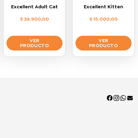
Excellent Adult Cat
Excellent Kitten
$
36.900,00
$
15.000,00
VER
VER
PRODUCTO
PRODUCTO
Este
Este
producto
producto
tiene
tiene
múltiples
múltiples
variantes.
variantes.
Las
Las
opciones
opciones
se
se
pueden
pueden
elegir
elegir
en
en
la
la