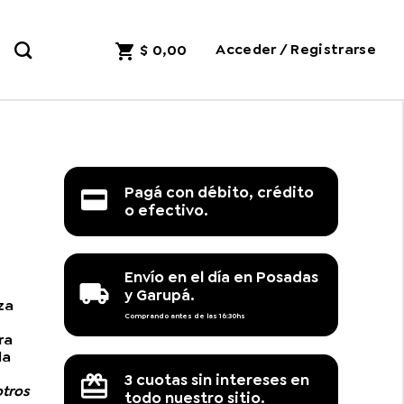
Acceder / Registrarse
$
0,00
Pagá con débito, crédito
o efectivo.
Envío en el día en Posadas
y Garupá.
za
Comprando antes de las 16:30hs
ra
la
3 cuotas sin intereses en
otros
todo nuestro sitio.