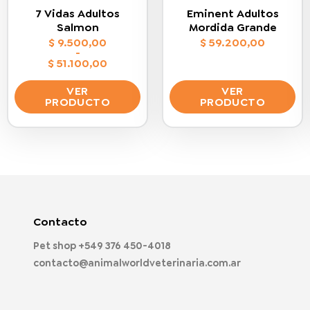
7 Vidas Adultos
Eminent Adultos
Salmon
Mordida Grande
$
9.500,00
$
59.200,00
-
$
51.100,00
Rango
de
VER
VER
precios:
PRODUCTO
PRODUCTO
desde
$ 9.500,00
Este
Este
hasta
$ 51.100,00
producto
producto
tiene
tiene
múltiples
múltiples
variantes.
variantes.
Las
Las
opciones
opciones
Contacto
se
se
Pet shop
+549 376 450-4018
pueden
pueden
contacto@animalworldveterinaria.com.ar
elegir
elegir
en
en
la
la