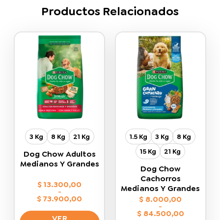
Productos Relacionados
3 Kg
8 Kg
21 Kg
1.5 Kg
3 Kg
8 Kg
15 Kg
21 Kg
Dog Chow Adultos
Medianos Y Grandes
Dog Chow
Cachorros
$
13.300,00
Medianos Y Grandes
-
$
73.900,00
$
8.000,00
Rango
-
de
$
84.500,00
VER
precios:
Rango