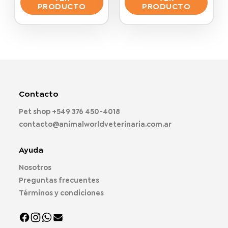
PRODUCTO
PRODUCTO
Este
Este
producto
producto
tiene
tiene
múltiples
múltiples
variantes.
variantes.
Las
Las
opciones
opciones
Contacto
se
se
pueden
pueden
Pet shop
+549 376 450-4018
elegir
elegir
contacto@animalworldveterinaria.com.ar
en
en
la
la
página
página
Ayuda
de
de
Nosotros
producto
producto
Preguntas frecuentes
Términos y condiciones