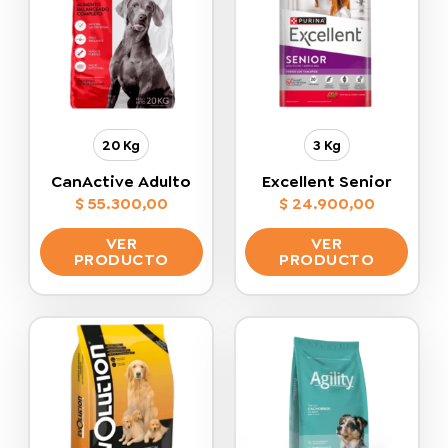
20 Kg
3 Kg
CanActive Adulto
Excellent Senior
$
55.300,00
$
24.900,00
VER
VER
PRODUCTO
PRODUCTO
Este
Este
producto
producto
tiene
tiene
múltiples
múltiples
variantes.
variantes.
Las
Las
opciones
opciones
se
se