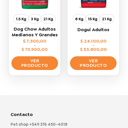
elegir
elegir
en
en
la
la
1.5 Kg
3 Kg
21 Kg
8 Kg
15 Kg
21 Kg
página
página
de
de
Dog Chow Adultos
Dogui Adultos
producto
producto
Medianos Y Grandes
$
7.300,00
$
24.100,00
-
-
$
73.900,00
$
53.800,00
Rango
Rango
de
de
VER
VER
precios:
precios:
desde
desde
PRODUCTO
PRODUCTO
$ 7.300,00
$ 24.100,00
hasta
hasta
Este
Este
$ 73.900,00
$ 53.800,00
producto
producto
tiene
tiene
múltiples
múltiples
variantes.
variantes.
Las
Las
opciones
opciones
Contacto
se
se
pueden
pueden
Pet shop
+549 376 450-4018
elegir
elegir