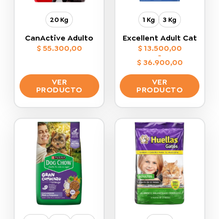
20 Kg
1 Kg
3 Kg
CanActive Adulto
Excellent Adult Cat
$
55.300,00
$
13.500,00
-
$
36.900,00
Rango
de
VER
VER
precios:
desde
PRODUCTO
PRODUCTO
$ 13.500,00
hasta
Este
Este
$ 36.900,00
producto
producto
tiene
tiene
múltiples
múltiples
variantes.
variantes.
Las
Las
opciones
opciones
se
se
pueden
pueden
elegir
elegir
en
en
la
la