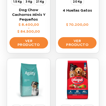
1.5 Kg
3 Kg
21 Kg
20 Kg
página
página
de
de
Dog Chow
4 Huellas Gatos
producto
producto
Cachorros Minis Y
Pequeños
$
8.400,00
$
70.200,00
-
$
84.500,00
Rango
de
VER
VER
precios:
desde
PRODUCTO
PRODUCTO
$ 8.400,00
hasta
Este
Este
$ 84.500,00
producto
producto
tiene
tiene
múltiples
múltiples
variantes.
variantes.
Las
Las
opciones
opciones
se
se
pueden
pueden
elegir
elegir
en
en
la
la