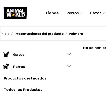
Saltar
al
Tienda
Perros
Gatos
contenido
Inicio
/
Presentaciones del producto
/
Palmera
No se han e
Gatos
Perros
Productos destacados
Todos los Productos