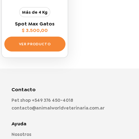
Más de 4 Kg
Spot Max Gatos
$
3.500,00
VER PRODUCTO
Este
producto
tiene
múltiples
variantes.
Las
Contacto
opciones
Pet shop
+549 376 450-4018
se
pueden
contacto@animalworldveterinaria.com.ar
elegir
en
Ayuda
la
página
Nosotros