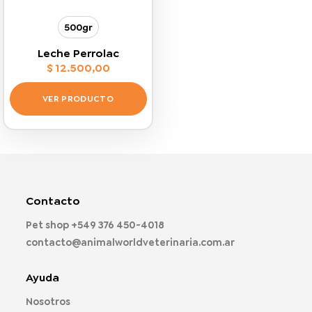
500gr
Leche Perrolac
$
12.500,00
VER PRODUCTO
Este
producto
tiene
múltiples
variantes.
Las
Contacto
opciones
Pet shop
+549 376 450-4018
se
pueden
contacto@animalworldveterinaria.com.ar
elegir
en
Ayuda
la
página
Nosotros