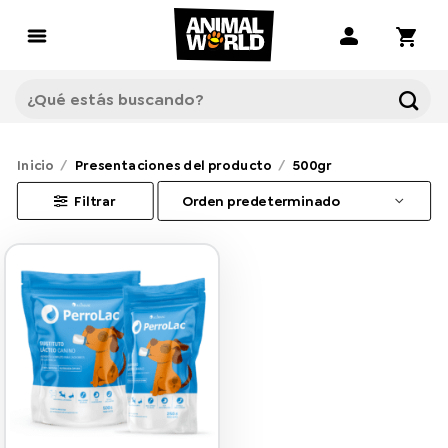
Saltar
al
contenido
Buscar
por:
Inicio
/
Presentaciones del producto
/
500gr
Filtrar