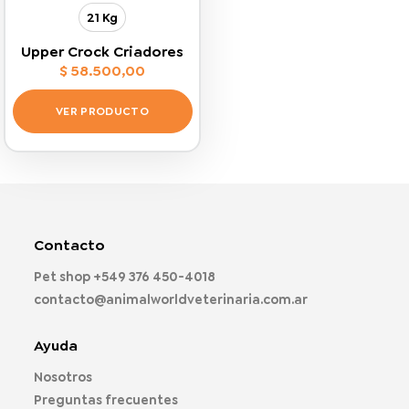
página
página
21 Kg
de
de
producto
producto
Upper Crock Criadores
$
58.500,00
VER PRODUCTO
Este
producto
tiene
múltiples
variantes.
Las
Contacto
opciones
Pet shop
+549 376 450-4018
se
pueden
contacto@animalworldveterinaria.com.ar
elegir
en
Ayuda
la
página
Nosotros
de
Preguntas frecuentes