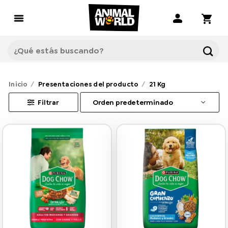
Saltar
al
contenido
Buscar
por:
Inicio
/
Presentaciones del producto
/
21 Kg
Filtrar