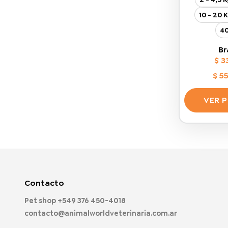
10 - 20 
40
Br
$
3
$
55
VER 
Contacto
Pet shop
+549 376 450-4018
contacto@animalworldveterinaria.com.ar