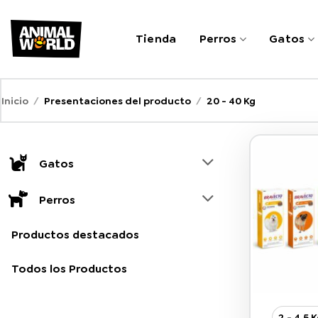
Saltar
al
Tienda
Perros
Gatos
contenido
Inicio
/
Presentaciones del producto
/
20 - 40 Kg
Gatos
Perros
Productos destacados
Todos los Productos
2 - 4,5 