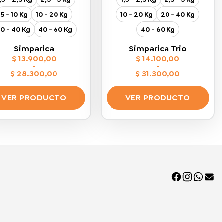
5 - 10 Kg
10 - 20 Kg
10 - 20 Kg
20 - 40 Kg
0 - 40 Kg
40 - 60 Kg
40 - 60 Kg
Simparica
Simparica Trio
$
13.900,00
$
14.100,00
-
-
$
28.300,00
$
31.300,00
Rango
Rango
de
de
precios:
precios:
VER PRODUCTO
VER PRODUCTO
desde
desde
$ 13.900,00
$ 14.100,00
Este
Este
hasta
hasta
$ 28.300,00
$ 31.300,00
producto
producto
tiene
tiene
múltiples
múltiples
variantes.
variantes.
Las
Las
opciones
opciones
se
se
pueden
pueden
elegir
elegir