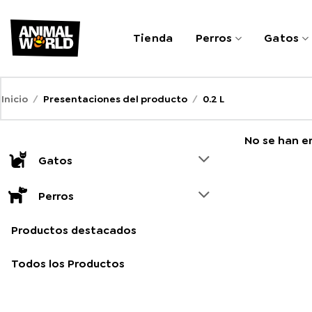
Saltar
al
Tienda
Perros
Gatos
contenido
Inicio
/
Presentaciones del producto
/
0.2 L
No se han e
Gatos
Perros
Productos destacados
Todos los Productos