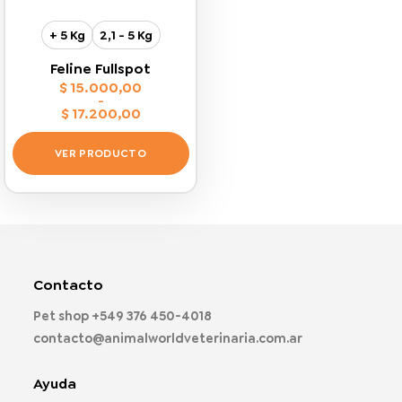
+ 5 Kg
2,1 - 5 Kg
Feline Fullspot
$
15.000,00
-
$
17.200,00
Rango
de
precios:
VER PRODUCTO
desde
$ 15.000,00
Este
hasta
$ 17.200,00
producto
tiene
múltiples
variantes.
Las
Contacto
opciones
Pet shop
+549 376 450-4018
se
pueden
contacto@animalworldveterinaria.com.ar
elegir
en
Ayuda
la