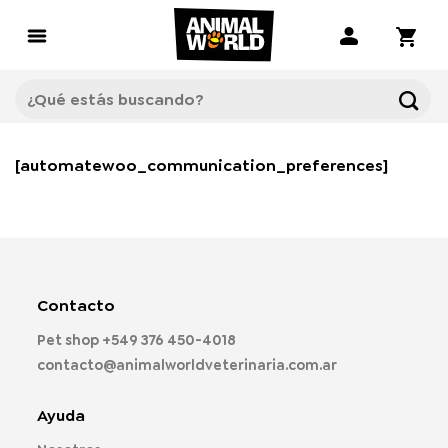
Saltar
al
contenido
Buscar
por:
[automatewoo_communication_preferences]
Contacto
Pet shop
+549 376 450-4018
contacto@animalworldveterinaria.com.ar
Ayuda